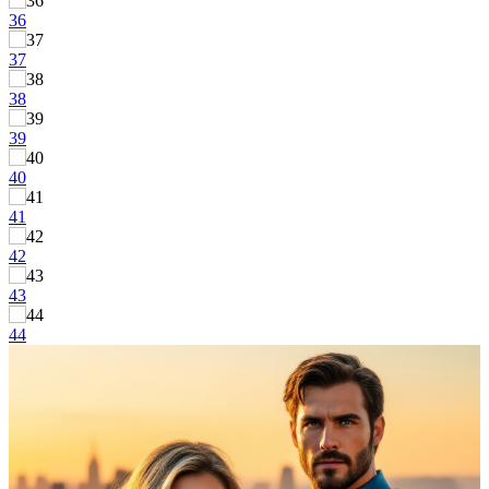
36
37
38
39
40
41
42
43
44