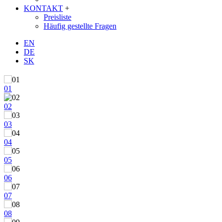
KONTAKT
+
Preisliste
Häufig gestellte Fragen
EN
DE
SK
01
02
03
04
05
06
07
08