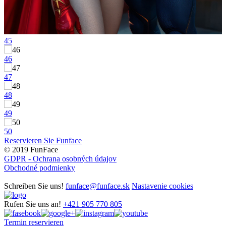
45
46
47
48
49
50
Reservieren Sie Funface
© 2019 FunFace
GDPR - Ochrana osobných údajov
Obchodné podmienky
Schreiben Sie uns!
funface@funface.sk
Nastavenie cookies
Rufen Sie uns an!
+421 905 770 805
Termin reservieren